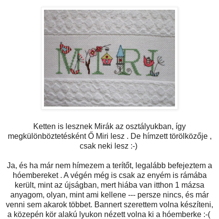
Ketten is lesznek Mirák az osztályukban, így
megkülönböztetésként Ő Miri lesz . De hímzett törölközője ,
csak neki lesz :-)
Ja, és ha már nem hímezem a terítőt, legalább befejeztem a
hóembereket . A végén még is csak az enyém is rámába
került, mint az újságban, mert hiába van itthon 1 mázsa
anyagom, olyan, mint ami kellene --- persze nincs, és már
venni sem akarok többet. Bannert szerettem volna készíteni,
a közepén kör alakú lyukon nézett volna ki a hóemberke :-(