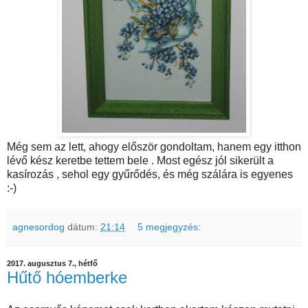
Még sem az lett, ahogy először gondoltam, hanem egy itthon
lévő kész keretbe tettem bele . Most egész jól sikerült a
kasírozás , sehol egy gyűrődés, és még szálára is egyenes
:-)
agnesordog
dátum:
21:14
5 megjegyzés:
2017. augusztus 7., hétfő
Hűtő hóemberke