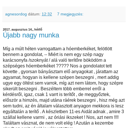
agnesordog
dátum:
12:32
7 megjegyzés:
2017. augusztus 14., hétfő
Újabb nagy munka
Míg a múlt héten varrogattam a hóemberkéket, felötlött
bennem a gondolat, -- Miért is nem egy szép nagy
karácsonyfa /szoknyát / alá való terítőre böködöm a
szépséges hóemberkéket ????? Nos a gondolatot tett
követte , gyorsan bányásztam elő anyagokat , járattam az
agyamat, hogyan is kellene szépen beszegni , mert addig
ugye egy öltést sem varrok, míg azt nem látom, hogy szépre
sikerült beszegni . Beszéltem több emberrel erről a
kérdésről, igaz, csak 1 varrt is terítőt , de meggyőztek,
először a himzés, majd utána ráérek beszegni , hisz még azt
sem tudni, az én általam választott anyagon mekkora is lesz
egyáltalán a terítő . A készletben 11-es Aidát adnak , amire 3
szállal kellene varrni , az óriási ikszeket ! Nos, azt nem !!!!
Találtam vásznat, de nem volt elég ! Azután a kezembe