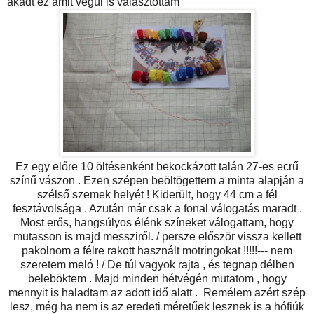
akadt ez amit végül is választottam
Ez egy előre 10 öltésenként bekockázott talán 27-es ecrű
színű vászon . Ezen szépen beöltögettem a minta alapján a
szélső szemek helyét ! Kiderült, hogy 44 cm a fél
fesztávolsága . Azután már csak a fonal válogatás maradt .
Most erős, hangsúlyos élénk színeket válogattam, hogy
mutasson is majd messziről. / persze először vissza kellett
pakolnom a félre rakott használt motringokat !!!!!--- nem
szeretem meló ! / De túl vagyok rajta , és tegnap délben
beleböktem . Majd minden hétvégén mutatom , hogy
mennyit is haladtam az adott idő alatt . Remélem azért szép
lesz, még ha nem is az eredeti méretűek lesznek is a hófiúk