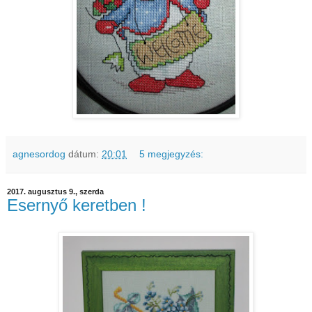
agnesordog
dátum:
20:01
5 megjegyzés:
2017. augusztus 9., szerda
Esernyő keretben !