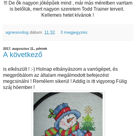
!!! De ők nagyon jóképűek mind , már más méretben varrtam
is belőlük, mert nagyon szeretem Todd Trainer terveit.
Kellemes hetet kívánok !
agnesordog
dátum:
11:32
3 megjegyzés:
2017. augusztus 11., péntek
A következő
is elkészült ! :-) Holnap elbányászom a varrógépet, és
megpróbálom az általam megálmodott befejezést
megcsinálni ! Remélem sikerül ! Addig is itt vigyorog Fülig
száj hóember !