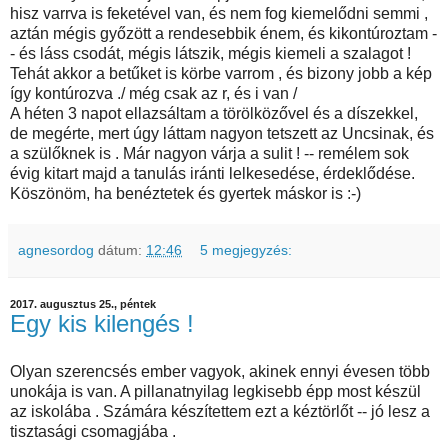
hisz varrva is feketével van, és nem fog kiemelődni semmi ,
aztán mégis győzött a rendesebbik énem, és kikontúroztam -
- és láss csodát, mégis látszik, mégis kiemeli a szalagot !
Tehát akkor a betűket is körbe varrom , és bizony jobb a kép
így kontúrozva ./ még csak az r, és i van /
A héten 3 napot ellazsáltam a törölközővel és a díszekkel,
de megérte, mert úgy láttam nagyon tetszett az Uncsinak, és
a szülőknek is . Már nagyon várja a sulit ! -- remélem sok
évig kitart majd a tanulás iránti lelkesedése, érdeklődése.
Köszönöm, ha benéztetek és gyertek máskor is :-)
agnesordog
dátum:
12:46
5 megjegyzés:
2017. augusztus 25., péntek
Egy kis kilengés !
Olyan szerencsés ember vagyok, akinek ennyi évesen több
unokája is van. A pillanatnyilag legkisebb épp most készül
az iskolába . Számára készítettem ezt a kéztörlőt -- jó lesz a
tisztasági csomagjába .