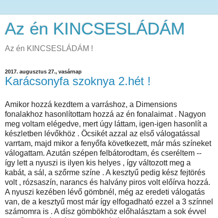
Az én KINCSESLÁDÁM
Az én KINCSESLÁDÁM !
2017. augusztus 27., vasárnap
Karácsonyfa szoknya 2.hét !
Amikor hozzá kezdtem a varráshoz, a Dimensions
fonalakhoz hasonlítottam hozzá az én fonalaimat . Nagyon
meg voltam elégedve, mert úgy láttam, igen-igen hasonlít a
készletben lévőkhöz . Öcsikét azzal az első válogatással
varrtam, majd mikor a fenyőfa következett, már más színeket
válogattam. Azután szépen felbátorodtam, és cseréltem --
így lett a nyuszi is ilyen kis helyes , így változott meg a
kabát, a sál, a szőrme színe . A kesztyű pedig kész fejtörés
volt , rózsaszín, narancs és halvány piros volt előírva hozzá.
A nyuszi kezében lévő gömbnél, még az eredeti válogatás
van, de a kesztyű most már így elfogadható ezzel a 3 színnel
számomra is . A dísz gömbökhöz előhalásztam a sok évvel