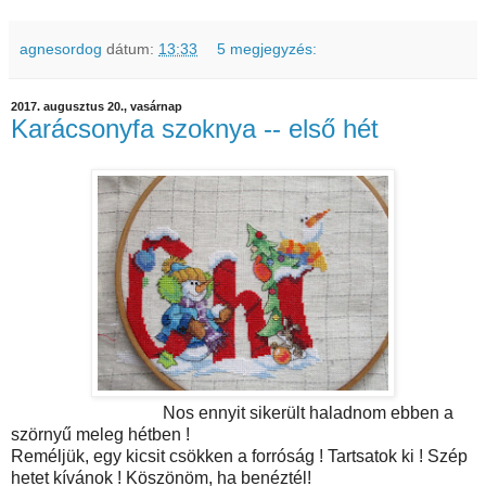
agnesordog
dátum:
13:33
5 megjegyzés:
2017. augusztus 20., vasárnap
Karácsonyfa szoknya -- első hét
Nos ennyit sikerült haladnom ebben a
szörnyű meleg hétben !
Reméljük, egy kicsit csökken a forróság ! Tartsatok ki ! Szép
hetet kívánok ! Köszönöm, ha benéztél!