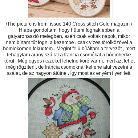
/The picture is from issue 140 Cross stitch Gold magazin /
Hiába gondoltam, hogy hűteni fognak ebben a
gatyarohasztó melegben, azért csak voltak napok, mikor
nem bírtam tűt fogni a kezembe , csak vizes törölközővel a
homlokomon feküdtem . Megint felülbíráltam a tervezőt , mert
lehagytam arany szállal a francia csomókat a hóemberke
körül . Még egyes ikszeket lehetne köré varrni, mert azt lehet
még rögzíteni, de francia csomóknál kellene alul vezetni a
szálat, de az nagyon átütne . Így most az enyém ilyen lett.