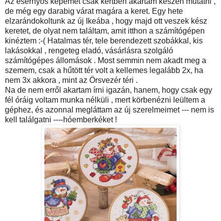
Az esernyős képemet csak kertben akartam készen mutatni ,
de még egy darabig várat magára a keret. Egy hete
elzarándokoltunk az új Ikeába , hogy majd ott veszek kész
keretet, de olyat nem találtam, amit itthon a számítógépen
kinéztem :-( Hatalmas tér, tele berendezett szobákkal, kis
lakásokkal , rengeteg eladó, vásárlásra szolgáló
számítógépes állomások . Most semmin nem akadt meg a
szemem, csak a hűtött tér volt a kellemes legalább 2x, ha
nem 3x akkora , mint az Örsvezér téri .
Na de nem erről akartam írni igazán, hanem, hogy csak egy
fél óráig voltam munka nélküli , mert körbenézni leültem a
géphez, és azonnal megláttam az új szerelmeimet --- nem is
kell találgatni ----hóemberkéket !